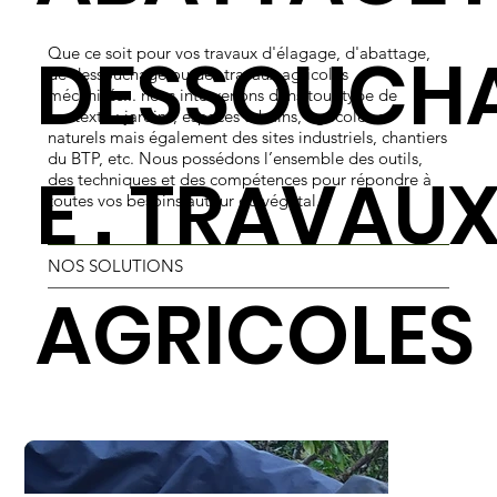
DESSOUCH
Que ce soit pour vos travaux d'élagage, d'abattage,
de dessouchage ou des travaux agricoles
mécanisés... nous intervenons dans tout type de
contexte : jardins, espaces urbains, agricoles et
naturels mais également des sites industriels, chantiers
du BTP, etc. Nous possédons l’ensemble des outils,
E . TRAVAU
des techniques et des compétences pour répondre à
toutes vos besoins autour du végétal.
NOS SOLUTIONS
AGRICOLES