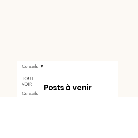
Conseils
TOUT
VOIR
Posts à venir
Conseils
Découvrez d'autres catégories de ce
blog ou revenez plus tard.